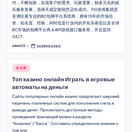
付，不断创新，实现客户的需求、玩家需要，朝多元化的娱
乐服务发展，选择天成定能祝您迈向成功。 PG游戏集团是
亚洲区最专业的BC包网平台系统商，拥有15年的市场信
誉、知名度、经验，同时也是行业内的开拓东南亚以及全球
BC市场的包网平台商＆API游戏接口服务商，并且提供
24/7…
adam22
2025年6月26日
Posted
by
Posted
未分类
in
Топ казино онлайн Играть в игровые
автоматы на деньги
Сайты популярных онлайн казино предлагают широкий
перечень платежных систем для пополнения счета и
вывода денег. Просмотреть доступные методы
проведения транзакций можно в разделе
“Кошелек”/”Касса”. Составить определенное мнение о
том или…