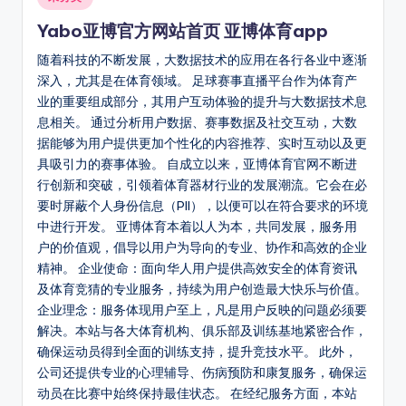
in
Yabo亚博官方网站首页 亚博体育app
随着科技的不断发展，大数据技术的应用在各行各业中逐渐
深入，尤其是在体育领域。 足球赛事直播平台作为体育产
业的重要组成部分，其用户互动体验的提升与大数据技术息
息相关。 通过分析用户数据、赛事数据及社交互动，大数
据能够为用户提供更加个性化的内容推荐、实时互动以及更
具吸引力的赛事体验。 自成立以来，亚博体育官网不断进
行创新和突破，引领着体育器材行业的发展潮流。它会在必
要时屏蔽个人身份信息（PII），以便可以在符合要求的环境
中进行开发。 亚博体育本着以人为本，共同发展，服务用
户的价值观，倡导以用户为导向的专业、协作和高效的企业
精神。 企业使命：面向华人用户提供高效安全的体育资讯
及体育竞猜的专业服务，持续为用户创造最大快乐与价值。
企业理念：服务体现用户至上，凡是用户反映的问题必须要
解决。本站与各大体育机构、俱乐部及训练基地紧密合作，
确保运动员得到全面的训练支持，提升竞技水平。 此外，
公司还提供专业的心理辅导、伤病预防和康复服务，确保运
动员在比赛中始终保持最佳状态。 在经纪服务方面，本站