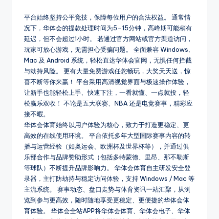
by
平台始终坚持公平竞技，保障每位用户的合法权益。 通常情
况下，华体会的提款处理时间为5–15分钟，高峰期可能稍有
延迟，但不会超过1小时。 若通过官方网站或官方渠道访问，
玩家可放心游戏，无需担心受骗问题。 全面兼容 Windows、
Mac 及 Android 系统，轻松直达华体会官网，无惧任何拦截
与劫持风险。 更有大量免费游戏任您畅玩，大奖天天送，惊
喜不断等你来赢！ 平台采用高清视觉界面与极速操作体验，
让新手也能轻松上手、快速下注，一看就懂、一点就投，轻
松赢乐双收！ 不论是五大联赛、NBA 还是电竞赛事，精彩应
接不暇。
华体会体育始终以用户体验为核心，致力于打造更稳定、更
高效的在线使用环境。 平台依托多年大型国际赛事内容的转
播与运营经验（如奥运会、欧洲杯及世界杯等），并通过俱
乐部合作与品牌赞助形式（包括多特蒙德、里昂、那不勒斯
等球队）不断提升品牌影响力。 华体会体育自主研发安全登
录器，主打防劫持与稳定访问体验，支持 Windows / Mac 等
主流系统。 赛事动态、盘口走势与体育资讯一站汇聚，从浏
览到参与更高效，随时随地享受更稳定、更便捷的华体会体
育体验。 华体会全站APP将华体会体育、华体会电子、华体