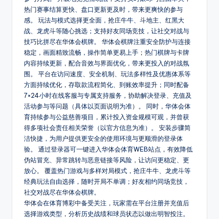
热门赛事结算更快、盘口更新更及时，带来更爽快的参与
感。 玩法与模式选择更全面，抢庄牛牛、斗地主、红黑大
战、龙虎斗等随心挑选；支持好友同场竞技，让社交对战与
技巧比拼尽在华体会棋牌。 华体会棋牌注重安全防护与连接
稳定，画面精致流畅，操作简单更易上手；热门棋牌与卡牌
内容持续更新，配合音效与界面优化，带来更投入的对战氛
围。 平台在访问速度、安全机制、玩法多样性及优惠体系等
方面持续优化，存取款流程简化、到账效率提升；同时配备
7×24小时在线客服与专属支持服务，协助解决登录、充值及
活动参与等问题（具体以页面说明为准）。 同时，华体会体
育持续参与公益慈善项目，累计投入资金规模可观，并曾获
得多项社会责任相关荣誉（以官方信息为准）。 安装步骤简
洁快捷，为用户提供更安全的使用环境与更顺滑的登录体
验。 通过登录器可一键进入华体会体育WEB站点，有效降低
伪站冒充、异常跳转与恶意链接等风险，让访问更稳定、更
放心。 覆盖热门游戏与多样对局模式，抢庄牛牛、龙虎斗等
经典玩法自由选择，随时开局不单调；好友相约同场竞技，
社交对战尽在华体会棋牌。
华体会在体育博彩中备受关注，玩家需在平台注册并充值后
选择游戏类型，分析历史战绩和球员状态以做出明智投注。