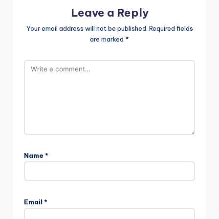
Leave a Reply
Your email address will not be published.
Required fields
are marked
*
Name
*
Email
*