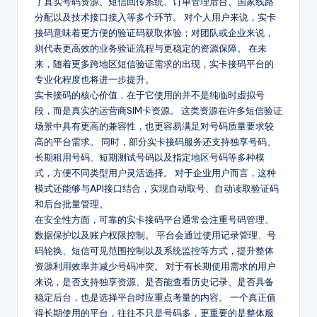
了真实号码资源、短信回传系统、订单管理后台、国家线路
分配以及技术接口接入等多个环节。 对个人用户来说，实卡
接码意味着更方便的验证码获取体验；对团队或企业来说，
则代表更高效的业务验证流程与更稳定的资源保障。 在未
来，随着更多跨地区短信验证需求的出现，实卡接码平台的
专业化程度也将进一步提升。
实卡接码的核心价值，在于它使用的并不是纯临时虚拟号
段，而是真实的运营商SIM卡资源。 这类资源在许多短信验证
场景中具有更高的兼容性，也更容易满足对号码质量要求较
高的平台需求。 同时，部分实卡接码服务还支持独享号码、
长期租用号码、短期测试号码以及指定地区号码等多种模
式，方便不同类型用户灵活选择。 对于企业用户而言，这种
模式还能够与API接口结合，实现自动取号、自动读取验证码
和后台批量管理。
在安全性方面，可靠的实卡接码平台通常会注重号码管理、
数据保护以及账户权限控制。 平台会通过使用记录管理、号
码轮换、短信可见范围控制以及系统监控等方式，提升整体
资源利用效率并减少号码冲突。 对于有长期使用需求的用户
来说，是否支持独享资源、是否能查看历史记录、是否具备
稳定后台，也是选择平台时应重点考量的内容。 一个真正值
得长期使用的平台，往往不只是号码多，更重要的是整体服