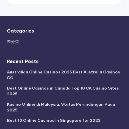
Categories
未分类
Recent Posts
Australian Online Casinos 2025 Best Australia Casinos
CC
Best Online Casinos in Canada Top 10 CA Casino Sites
2025
Kasino Online di Malaysia: Status Perundangan Pada
2025
Best 10 Online Casinos in Singapore for 2023