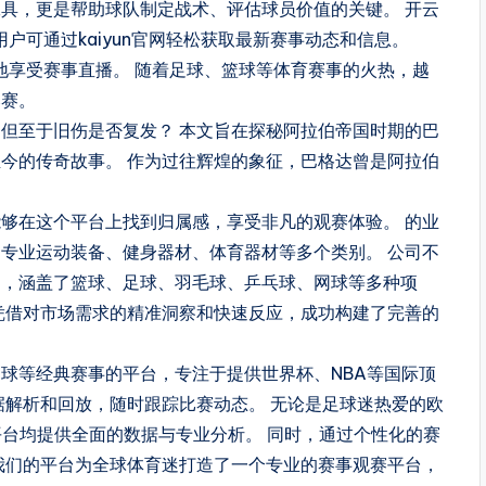
具，更是帮助球队制定战术、评估球员价值的关键。 开云
用户可通过kaiyun官网轻松获取最新赛事动态和信息。
时随地享受赛事直播。 随着足球、篮球等体育赛事的火热，越
比赛。
但至于旧伤是否复发？ 本文旨在探秘阿拉伯帝国时期的巴
今的传奇故事。 作为过往辉煌的象征，巴格达曾是阿拉伯
够在这个平台上找到归属感，享受非凡的观赛体验。 的业
专业运动装备、健身器材、体育器材等多个类别。 公司不
场，涵盖了篮球、足球、羽毛球、乒乓球、网球等多种项
凭借对市场需求的精准洞察和快速反应，成功构建了完善的
球等经典赛事的平台，专注于提供世界杯、NBA等国际顶
据解析和回放，随时跟踪比赛动态。 无论是足球迷热爱的欧
平台均提供全面的数据与专业分析。 同时，通过个性化的赛
我们的平台为全球体育迷打造了一个专业的赛事观赛平台，