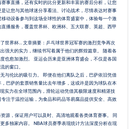
清赛事直播，还有实时的比分更新和丰富的赛后分析，让您
更是让您与其他球迷分享看法、讨论战术，尽情表达对赛事
过移动设备参与到这场全球性的体育盛宴中，体验每一个激
的直播服务，覆盖世界杯、欧洲杯、五大联赛、英超、西甲
了世界杯… 文章摘要：乒乓球世界冠军赛的激烈竞争再次
出强大的实力，继续书写着属于他们的辉煌篇章。 随着各
度也愈加激烈。 亚运会历来是亚洲体育盛会，不仅是各国
交流的窗口。
无与伦比的吸引力。 即便在他们离队之后，巴萨依旧凭借
年，巴萨的套票销售量比去年增多，这或许是因为球队在本
展现实力在全球范围内，滑轮运动凭借其极限速度和精湛技
司专注于温控运输，为食品和药品等易腐品提供安全、高效
播资源，保证用户可以及时、高清地观看各类体育赛事。 同
更多独家内容。 NBA球员赛季表现统计方法深度分析在现