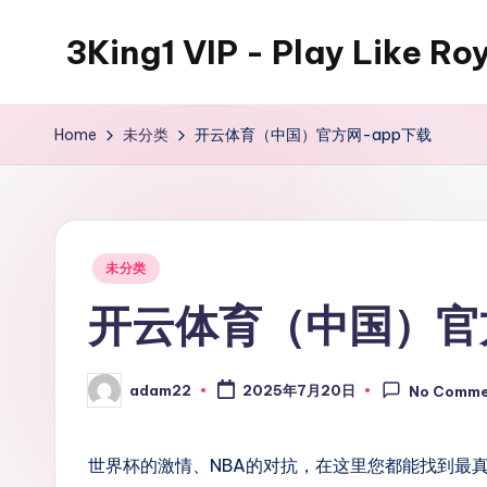
3King1 VIP - Play Like Roy
Skip
to
3king1.vip
content
Home
未分类
开云体育（中国）官方网-app下载
Posted
未分类
in
开云体育（中国）官
adam22
2025年7月20日
No Comme
Posted
by
世界杯的激情、NBA的对抗，在这里您都能找到最