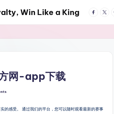
alty, Win Like a King
facebook.
twitte
t
方网-app下载
nts
真实的感受。 通过我们的平台，您可以随时观看最新的赛事