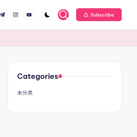
com
r.com
.me
instagram.com
youtube.com
Subscribe
Categories
未分类