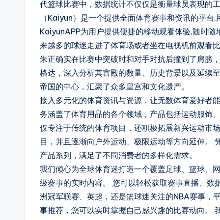
代篮球比赛中，数据统计不仅仅是衡量球员表现的工
（Kaiyun）是一个提供全面体育赛事和资讯的平台,
KaiyunAPP为用户提供便捷的移动观看体验,随
来越多的球迷走进了体育场或者坐在电视机前观看
朱正确实在比赛中突破时和对手对抗后撞到了肩膀，
格达，深入分析其宫殿的数量、历史背景以及延续至
帝国的中心，汇聚了众多皇宫和文化遗产。
接入多元化的体育资讯与资源，让无数体育爱好者能
务涵盖了体育用品的各个领域，产品包括运动服饰、
仅专注于传统的体育项目，还积极拓展新兴运动市
目，并且逐渐向户外运动、极限运动等方向延伸。 
产品系列，满足了不同消费者的多样化需求。
我们倾心为全球体育迷打造一个覆盖足球、篮球、网
级赛事的实时内容。 您可以轻松获取赛事直播、数
洲冠军联赛、英超，还是篮球迷关注的NBA赛事，
事推荐，您可以实时掌握自己感兴趣的比赛动向。 