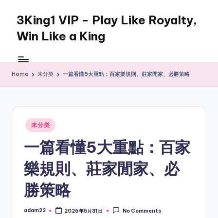
3King1 VIP - Play Like Royalty,
Skip
to
Win Like a King
content
3king1.vip
Home
未分类
一篇看懂5大重點：百家樂規則、莊家閒家、必勝策略
Posted
未分类
in
一篇看懂5大重點：百家
樂規則、莊家閒家、必
勝策略
adam22
2026年5月31日
No Comments
Posted