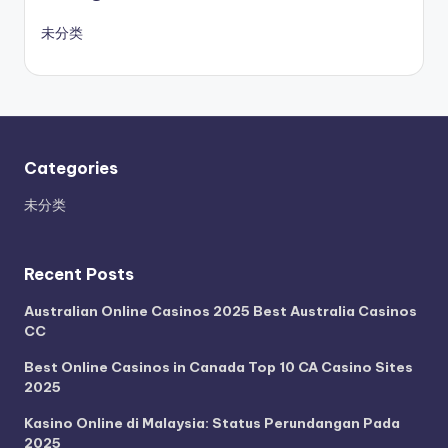
未分类
Categories
未分类
Recent Posts
Australian Online Casinos 2025 Best Australia Casinos
CC
Best Online Casinos in Canada Top 10 CA Casino Sites
2025
Kasino Online di Malaysia: Status Perundangan Pada
2025